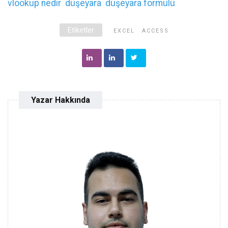
vlookup nedir
düşeyara
düşeyara formülü
Etiketler
EXCEL
ACCESS
Yazar Hakkında