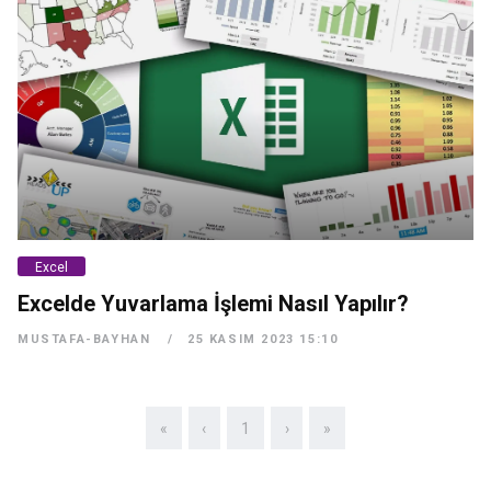
Excel
Excelde Yuvarlama İşlemi Nasıl Yapılır?
MUSTAFA-BAYHAN
25 KASIM 2023 15:10
«
‹
1
›
»