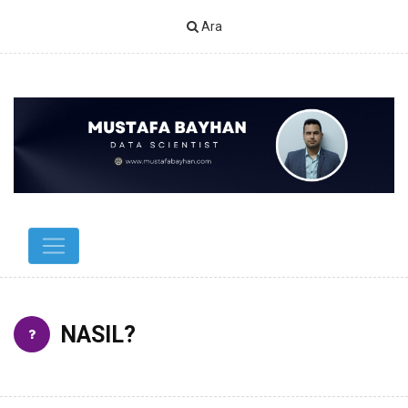
Ara
NASIL?