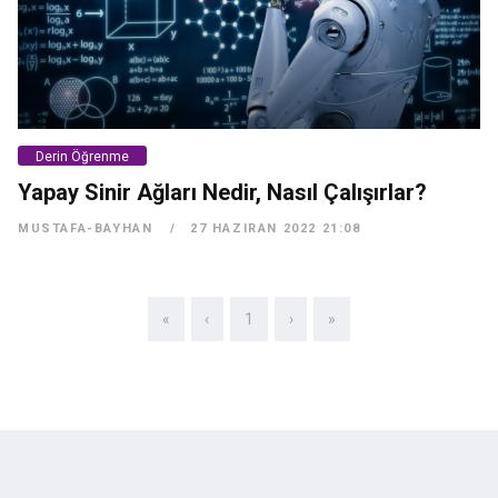
Derin Öğrenme
Yapay Sinir Ağları Nedir, Nasıl Çalışırlar?
MUSTAFA-BAYHAN
27 HAZIRAN 2022 21:08
«
‹
1
›
»