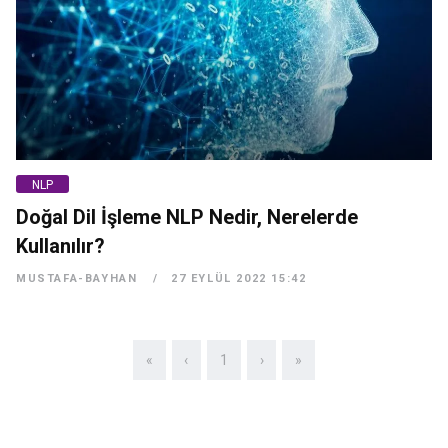
NLP
Doğal Dil İşleme NLP Nedir, Nerelerde
Kullanılır?
MUSTAFA-BAYHAN
27 EYLÜL 2022 15:42
«
‹
1
›
»