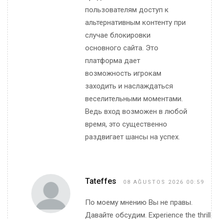
пользователям доступ к
альтернативным контенту при
случае блокировки
основного сайта. Это
платформа дает
возможность игрокам
заходить и наслаждаться
веселительными моментами.
Ведь вход возможен в любой
время, это существенно
раздвигает шансы на успех.
Tateffes
08 AĞUSTOS 2026 00:59
По моему мнению Вы не правы.
Давайте обсудим. Experience the thrill