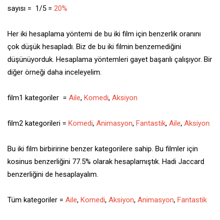
sayısı = 1/5 =
20%
Her iki hesaplama yöntemi de bu iki film için benzerlik oranını
çok düşük hesapladı. Biz de bu iki filmin benzemediğini
düşünüyorduk. Hesaplama yöntemleri gayet başarılı çalışıyor. Bir
diğer örneği daha inceleyelim.
film1 kategoriler =
Aile
,
Komedi
,
Aksiyon
film2 kategorileri =
Komedi
,
Animasyon
,
Fantastik
,
Aile
,
Aksiyon
Bu iki film birbiririne benzer kategorilere sahip. Bu filmler için
kosinus benzerliğini 77.5% olarak hesaplamıştık. Hadi Jaccard
benzerliğini de hesaplayalım.
Tüm kategoriler =
Aile
,
Komedi
,
Aksiyon
,
Animasyon
,
Fantastik