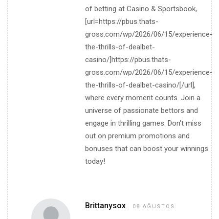
of betting at Casino & Sportsbook,
[url=https://pbus.thats-
gross.com/wp/2026/06/15/experience-
the-thrills-of-dealbet-
casino/]https://pbus.thats-
gross.com/wp/2026/06/15/experience-
the-thrills-of-dealbet-casino/[/url],
where every moment counts. Join a
universe of passionate bettors and
engage in thrilling games. Don't miss
out on premium promotions and
bonuses that can boost your winnings
today!
Brittanysox
08 AĞUSTOS