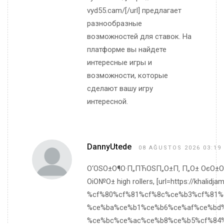
vyd55.cam/[/url] предлагает
разнообразные
возможностей для ставок. На
платформе вы найдете
интересные игры и
возможности, которые
сделают вашу игру
интересной.
DannyUtede
08 AĞUSTOS 2026 03:19
О‘ОЅО±О¶О·П„ПЋОЅП„О±П‚ П„О± ОєО±
ОіО№О± high rollers, [url=https://khalidj
%cf%80%cf%81%cf%8c%ce%b3%cf%81%
%ce%ba%ce%b1%ce%b6%ce%af%ce%bd%
%ce%bc%ce%ac%ce%b8%ce%b5%cf%84%