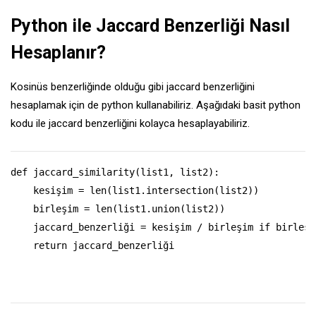
Python ile Jaccard Benzerliği Nasıl
Hesaplanır?
Kosinüs benzerliğinde olduğu gibi jaccard benzerliğini
hesaplamak için de python kullanabiliriz. Aşağıdaki basit python
kodu ile jaccard benzerliğini kolayca hesaplayabiliriz.
def jaccard_similarity(list1, list2):

    kesişim = len(list1.intersection(list2))

    birleşim = len(list1.union(list2))

    jaccard_benzerliği = kesişim / birleşim if birleşi
    return jaccard_benzerliği