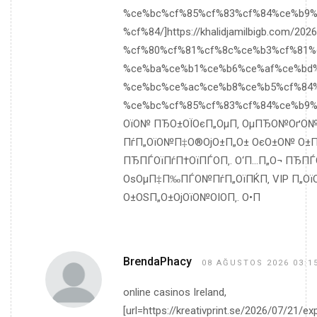
%ce%bc%cf%85%cf%83%cf%84%ce%b9%
%cf%84/]https://khalidjamilbigb.com/2026
%cf%80%cf%81%cf%8c%ce%b3%cf%81%
%ce%ba%ce%b1%ce%b6%ce%af%ce%bd%
%ce%bc%ce%ac%ce%b8%ce%b5%cf%84%
%ce%bc%cf%85%cf%83%cf%84%ce%b9%ce
ОїО№ ПЂО±ОЇОєП„ОµП‚ ОµПЂО№ОґО№
ПѓП„ОїО№П‡О®ОјО±П„О± ОєО±О№ О±
ПЂПЃОїПѓП†ОїПЃО­П‚. О‘П…П„О¬ ПЂПЃ
ОѕОµП‡П‰ПЃО№ПѓП„ОїПЌП‚ VIP П„ОїОјО
О±ОЅП„О±ОјОїО№ОІО­П‚. О•П
BrendaPhacy
08 AĞUSTOS 2026 03:1
online casinos Ireland,
[url=https://kreativprint.se/2026/07/21/ex