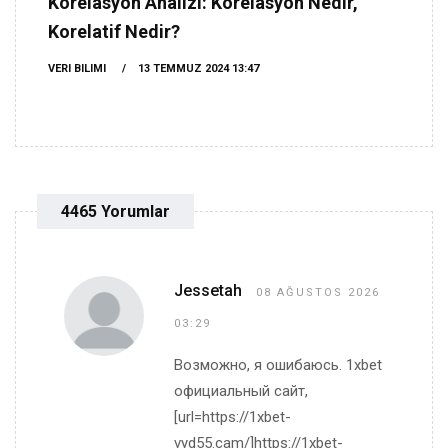
Korelasyon Analizi: Korelasyon Nedir,
Korelatif Nedir?
VERI BILIMI
13 TEMMUZ 2024 13:47
4465 Yorumlar
Jessetah
08 AĞUSTOS 2026
03:29
Возможно, я ошибаюсь. 1xbet
официальный сайт,
[url=https://1xbet-
vyd55.cam/]https://1xbet-