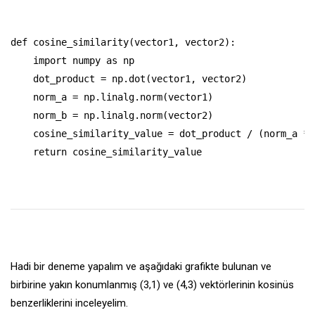
def cosine_similarity(vector1, vector2):

    import numpy as np

    dot_product = np.dot(vector1, vector2)

    norm_a = np.linalg.norm(vector1)

    norm_b = np.linalg.norm(vector2)

    cosine_similarity_value = dot_product / (norm_a * n
    return cosine_similarity_value
Hadi bir deneme yapalım ve aşağıdaki grafikte bulunan ve
birbirine yakın konumlanmış (3,1) ve (4,3) vektörlerinin kosinüs
benzerliklerini inceleyelim.