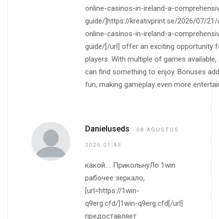
online-casinos-in-ireland-a-comprehensi
guide/]https://kreativprint.se/2026/07/21/
online-casinos-in-ireland-a-comprehensi
guide/[/url] offer an exciting opportunity f
players. With multiple of games available
can find something to enjoy. Bonuses add
fun, making gameplay even more entertain
Danieluseds
08 AĞUSTOS
2026 01:43
какой.... ПрикольнуЛо 1win
рабочее зеркало,
[url=https://1win-
q9erg.cfd/]1win-q9erg.cfd[/url]
предоставляет